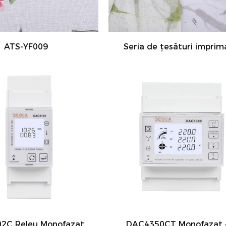
ATS-YF009
Seria de țesături imprim
2C Releu Monofazat
DAC4350CT Monofazat 