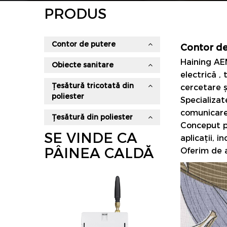
PRODUS
Contor de putere
Contor de 
Haining AEM
Obiecte sanitare
electrică
,
Țesătură tricotată din
cercetare ș
poliester
Specializat
comunicare 
Țesătură din poliester
Conceput pe
SE VINDE CA
aplicații, i
PÂINEA CALDĂ
Oferim de