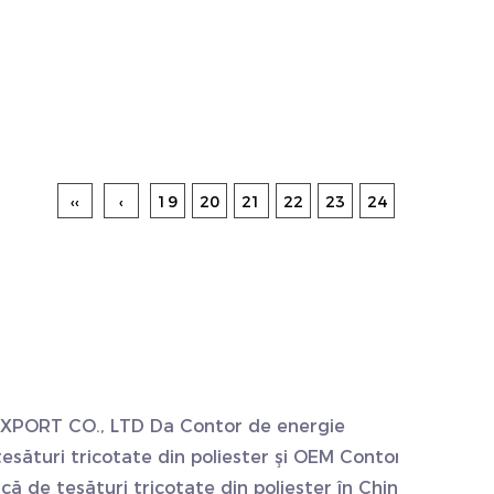
‹‹
‹
19
20
21
22
23
24
EXPORT CO., LTD Da
Contor de energie
esături tricotate din poliester
şi
OEM Contor
ică de țesături tricotate din poliester
în China.