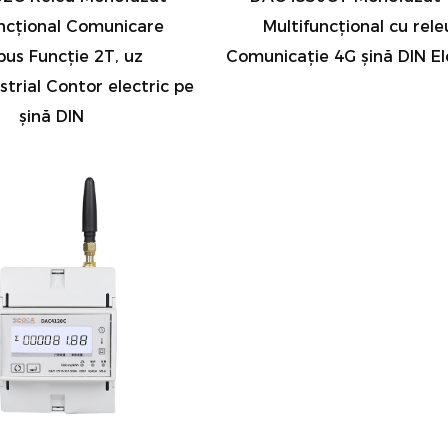
ncțional Comunicare
Multifuncțional cu rele
us Funcție 2T, uz
Comunicație 4G șină DIN El
strial Contor electric pe
șină DIN