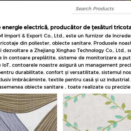
energie electrică, producător de țesături tricota
 Import & Export Co., Ltd., este un furnizor de încrede
 tricotaje din poliester, obiecte sanitare. Produsele no
i dezvoltare a Zhejiang Xinghao Technology Co., Ltd., su
e în contoare preplătite, sisteme de monitorizare a pute
IoT, contoarele noastre asigură un management precis ș
ntru durabilitate, confort și versatilitate, sistemul no
nclusiv îmbrăcăminte, textile pentru casă și uz industrial.
 asemenea
obiecte sanitare
, toate realizate cu precizie 