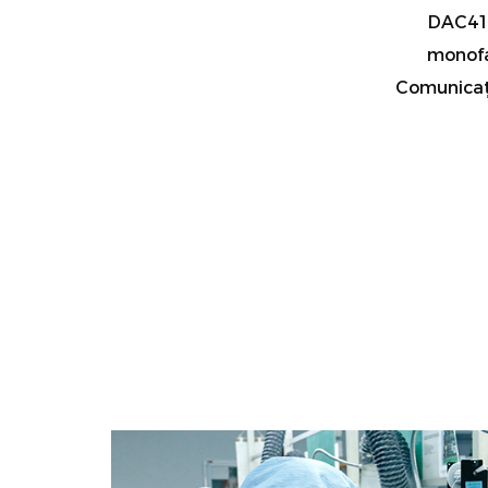
DAC412
monofa
Comunicaț