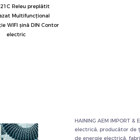
1C Releu preplătit
zat Multifuncțional
ie WIFI șină DIN Contor
electric
HAINING AEM IMPORT & 
electrică, producător de ț
de energie electrică, fabr