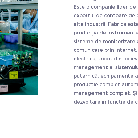
Este o companie lider de 
exportul de contoare de en
alte industrii. Fabrica est
producția de instrumente 
sisteme de monitorizare a
comunicare prin Internet.
electrică, tricot din polie
management al sistemului
puternică, echipamente 
producție complet automat
management complet. Și p
dezvoltare în funcție de ce