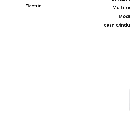
Electric
Multifu
Modb
casnic/indu