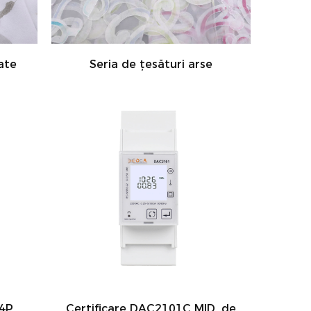
ate
Seria de țesături arse
4P
Certificare DAC2101C MID, de