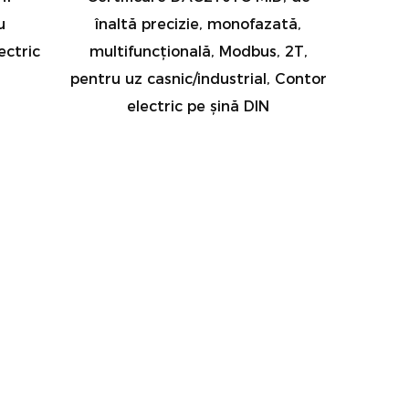
u
înaltă precizie, monofazată,
ectric
multifuncțională, Modbus, 2T,
pentru uz casnic/industrial, Contor
electric pe șină DIN