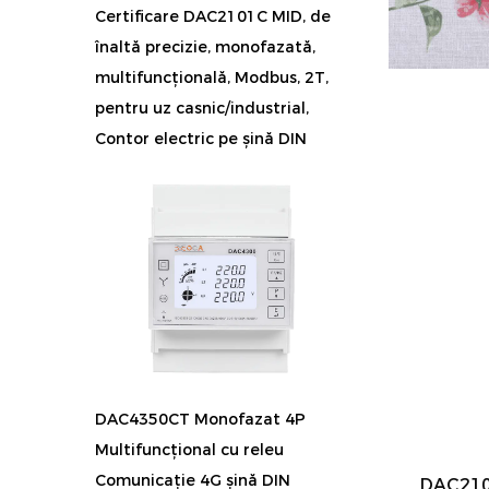
Certificare DAC2101C MID, de
înaltă precizie, monofazată,
multifuncțională, Modbus, 2T,
pentru uz casnic/industrial,
Contor electric pe șină DIN
DAC4350CT Monofazat 4P
Multifuncțional cu releu
Comunicație 4G șină DIN
DAC210