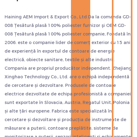
Haining AEM Import & Export Co., Ltd Da
la comanda GD-
008 Țesătură plasă 100% poliester furnizor
şi
OEM GD-
008 Țesătură plasă 100% poliester companie
, Fondată în
2006. este o companie lider de comerț exterior cu 15 ani
de experiență în exportul de contoare de energie
electrică, obiecte sanitare, textile și alte industrii.
Compania are propriul producător independent. Zhejiang
Xinghao Technology Co., Ltd. are o echipă independentă
de cercetare și dezvoltare. Produsele de contoare
electrice dezvoltate de echipa profesionistă a companiei
sunt exportate în Slovacia, Austria, Regatul Unit, Polonia
și alte țări europene. Fabrica este specializată în
cercetare și dezvoltare și producția de instrumente de
măsurare a puterii, contoare preplătite, sisteme de
monitorizare a puterii, senzori inteligenți și echipamente