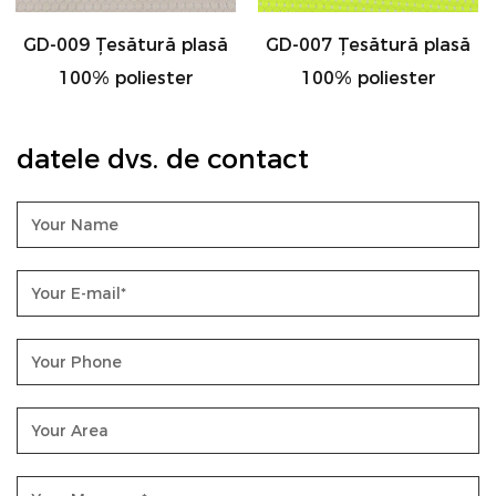
asă
GD-007 Țesătură plasă
GD-008 Țesătură pla
100% poliester
100% poliester
datele dvs. de contact