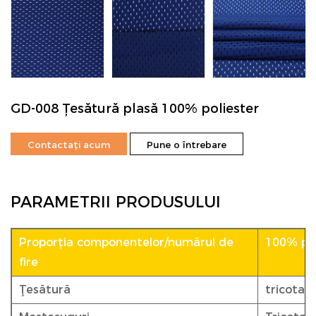
GD-008 Țesătură plasă 100% poliester
Contactați acum
Pune o întrebare
PARAMETRII PRODUSULUI
Proporția componentelor/numărul de
100% pol
fire
Ţesătură
tricotat