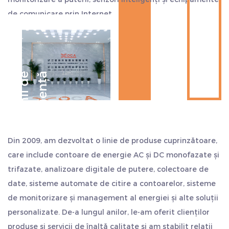
de comunicare prin Internet.
Compania este situată strategic în mijlocul orașelor
Hangzhou, Ningbo și Shanghai, aproape de portul de
transport maritim. Exportul este convenabil, economisind
mai mult timp și costuri. Considerăm calitatea ca viața
D
e
c
e
n
i
i
d
e
e
x
p
e
r
i
e
n
ț
ă
noastră și aderăm întotdeauna la stilul de lucru de
„sinceritate și pragmatism, persistență, lucru în echipă și
auto-depășire”. Salutăm cu sinceritate clienții din țară și
din străinătate să ne viziteze și să caute o dezvoltare
Din 2009, am dezvoltat o linie de produse cuprinzătoare,
comună și să creeze strălucire.
care include contoare de energie AC și DC monofazate și
trifazate, analizoare digitale de putere, colectoare de
date, sisteme automate de citire a contoarelor, sisteme
de monitorizare și management al energiei și alte soluții
personalizate. De-a lungul anilor, le-am oferit clienților
produse și servicii de înaltă calitate și am stabilit relații