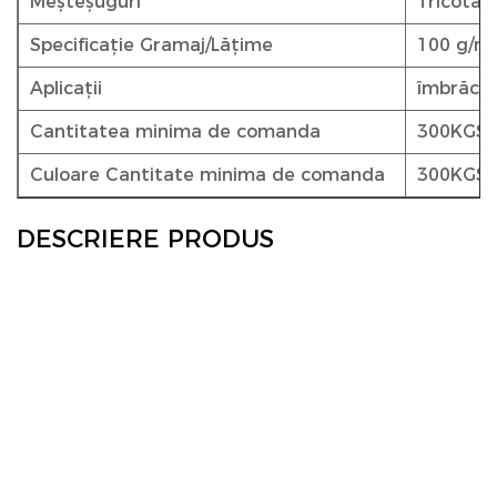
Meșteșuguri
Tricotat
Specificație Gramaj/Lățime
100 g/m²
Aplicații
îmbrăcăm
Cantitatea minima de comanda
300KGS
Culoare Cantitate minima de comanda
300KGS
DESCRIERE PRODUS