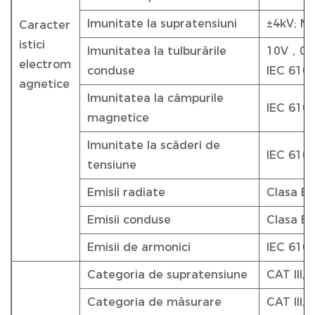
Imunitate la supratensiuni
±4kV; Ni
Caracter
istici
Imunitatea la tulburările
10V，0,15
electrom
conduse
IEC 610
agnetice
Imunitatea la câmpurile
IEC 610
magnetice
Imunitate la scăderi de
IEC 610
tensiune
Emisii radiate
Clasa B
Emisii conduse
Clasa B
Emisii de armonici
IEC 610
Categoria de supratensiune
CAT III,
Categoria de măsurare
CAT III,