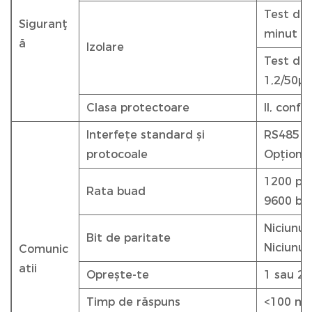
Test de 
Siguranţ
minut
ă
Izolare
Test de 
1,2/50µ
Clasa protectoare
II, conf
Interfețe standard și
RS485 c
protocoale
Opțional
1200 pân
Rata buad
9600 bp
Niciunul,
Bit de paritate
Niciunul
Comunic
atii
Oprește-te
1 sau 2, 
Timp de răspuns
<100 ms