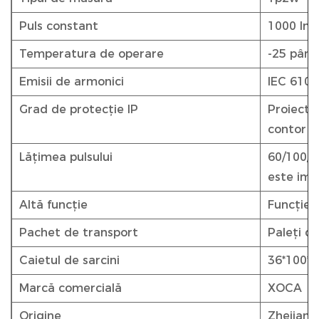
Puls constant
1000 Im
Temperatura de operare
-25 până
Emisii de armonici
IEC 6100
Grad de protecție IP
Proiectat
contor I
Lățimea pulsului
60/100/2
este impl
Altă funcție
Funcție 
Pachet de transport
Paleți di
Caietul de sarcini
36*100*
Marcă comercială
XOCA
Origine
Zhejiang