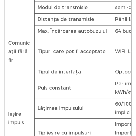
Modul de transmisie
semi-du
Distanța de transmisie
Până la
Max. Încărcarea autobuzului
64 buc
Comunic
ații fără
Tipuri care pot fi acceptate
WIFI, Lo
fir
Tipul de interfață
Optocupl
Per impu
Puls constant
kWh/kvar
60/100/2
Lățimea impulsului
implicit
Ieșire
impuls
Import/e
Tip ieșire cu impulsuri
Import/e