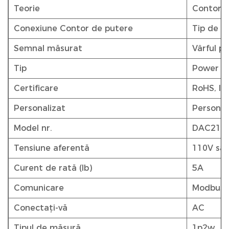
Teorie
Contor e
Conexiune Contor de putere
Tip de t
Semnal măsurat
Vârful pu
Tip
Power M
Certificare
RoHS, IS
Personalizat
Personal
Model nr.
DAC210
Tensiune aferentă
110V sa
Curent de rată (Ib)
5A
Comunicare
Modbus
Conectați-vă
AC
Tipul de măsură
1p2w