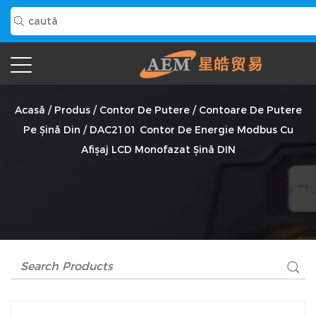
DAC2101 Contor De Energie Modbus Cu Afișaj LCD
Monofazat Șină DIN Furnizor
Acasă
/
Produs
/
Contor De Putere
/
Contoare De Putere
Pe Șină Din
/
DAC2101 Contor De Energie Modbus Cu
Afișaj LCD Monofazat Șină DIN