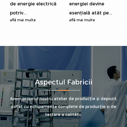
Modbus astăzi și deblocați potențialul de
energiei devine
de energie de
economisire a energiei și durabilitate în sistemul
esențială atât pe...
astăzi, monit...
află mai multe
află mai multe
dvs. electric!
Aspectul Fabricii
Avem propriul nostru atelier de producție și depozit,
dotat cu echipamente complete de producție și de
testare a calității.