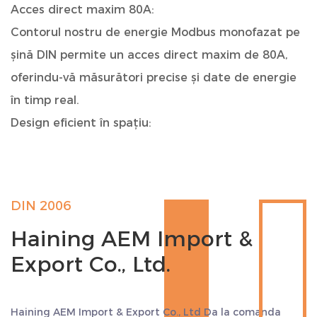
Acces direct maxim 80A:
Contorul nostru de energie Modbus monofazat pe
șină DIN permite un acces direct maxim de 80A,
oferindu-vă măsurători precise și date de energie
în timp real.
Design eficient în spațiu:
Contorul de energie are o lățime standard de 2
module, ceea ce îl face ușor de instalat pe șinele
DIN TH35-7.5, asigurând o configurare organizată
DIN 2006
și economisitoare de spațiu.
Haining AEM Import &
Funcționalitate multi-tarifă versatilă:
Export Co., Ltd.
Preluați controlul asupra consumului dvs. de
energie cu funcția multi-tarif. Contorul nostru de
energie acceptă contorizarea energiei electrice în
Haining AEM Import & Export Co., Ltd Da
la comanda