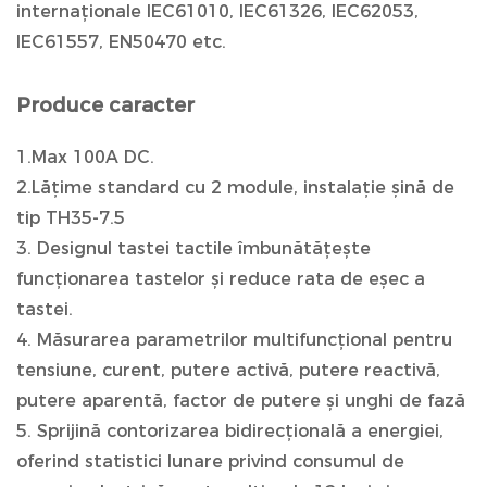
internaționale IEC61010, IEC61326, IEC62053,
IEC61557, EN50470 etc.
Produce caracter
1.Max 100A DC.
2.Lățime standard cu 2 module, instalație șină de
tip TH35-7.5
3. Designul tastei tactile îmbunătățește
funcționarea tastelor și reduce rata de eșec a
tastei.
4. Măsurarea parametrilor multifuncțional pentru
tensiune, curent, putere activă, putere reactivă,
putere aparentă, factor de putere și unghi de fază
5. Sprijină contorizarea bidirecțională a energiei,
oferind statistici lunare privind consumul de