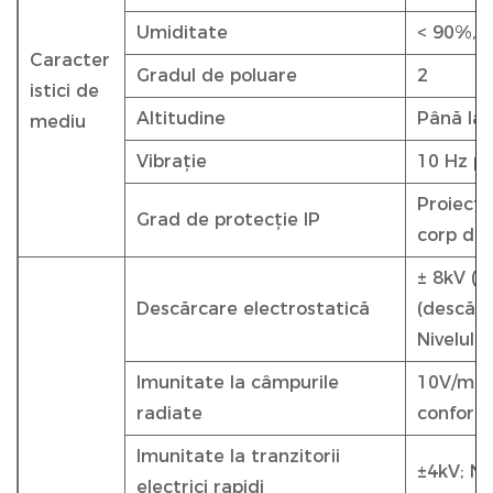
Umiditate
< 90%, 
Caracter
Gradul de poluare
2
istici de
Altitudine
Până la
mediu
Vibrație
10 Hz pâ
Proiecta
Grad de protecție IP
corp de 
± 8kV (d
Descărcare electrostatică
(descărc
Nivelul 
Imunitate la câmpurile
10V/m，8
radiate
conform
Imunitate la tranzitorii
±4kV; Ni
electrici rapidi