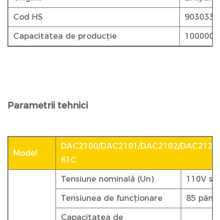
Cod HS
9030339
Capacitatea de producție
1000000
Parametrii tehnici
DAC2100/DAC2101/DAC2102/DAC2120
Model
61C
Tensiune nominală (Un)
110V sa
Tensiunea de funcționare
85 până
Capacitatea de