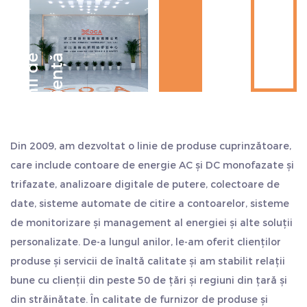
consumului de energie. Puteți configura până la
Internet.
două monitoare de alarmă pentru a vă asigura că
Compania este situată strategic în mijlocul orașelor
consumul dvs. de energie rămâne în intervalul
Hangzhou, Ningbo și Shanghai, aproape de portul de
D
e
c
e
n
i
i
d
e
e
x
p
e
r
i
e
n
ț
ă
transport maritim. Exportul este convenabil, economisind
dorit.
mai mult timp și costuri. Considerăm calitatea ca viața
Comunicare Modbus fără întreruperi:
noastră și aderăm întotdeauna la stilul de lucru de
Comunicați fără efort cu contorul de energie prin
„sinceritate și pragmatism, persistență, lucru în echipă și
comunicare Modbus. Protocolul Modbus asigură
Din 2009, am dezvoltat o linie de produse cuprinzătoare,
auto-depășire”. Salutăm cu sinceritate clienții din țară și
transmisia eficientă a datelor, permițându-vă să
care include contoare de energie AC și DC monofazate și
din străinătate să ne viziteze și să caute o dezvoltare
accesați date în timp real și să vă gestionați de la
trifazate, analizoare digitale de putere, colectoare de
comună și să creeze strălucire.
date, sisteme automate de citire a contoarelor, sisteme
distanță consumul de energie.
de monitorizare și management al energiei și alte soluții
Opțiuni flexibile de conectivitate:
personalizate. De-a lungul anilor, le-am oferit clienților
Contorul nostru de energie acceptă diverse opțiuni
produse și servicii de înaltă calitate și am stabilit relații
de conectivitate pentru a se potrivi nevoilor
bune cu clienții din peste 50 de țări și regiuni din țară și
dumneavoastră. Dispune de ieșire de impuls pasivă
din străinătate. În calitate de furnizor de produse și