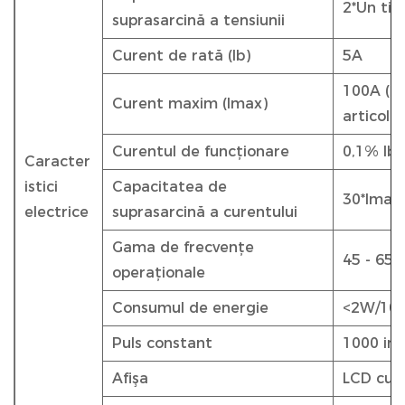
2*Un ti
suprasarcină a tensiunii
Curent de rată (Ib)
5A
100A (fă
Curent maxim (Imax)
articole 
Curentul de funcționare
0,1% Ib 
Caracter
istici
Capacitatea de
30*Imax
electrice
suprasarcină a curentului
Gama de frecvențe
45 - 65 
operaționale
Consumul de energie
<2W/10
Puls constant
1000 im
Afişa
LCD cu i