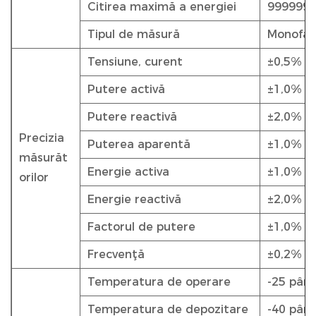
Citirea maximă a energiei
999999,
Tipul de măsură
Monofaza
Tensiune, curent
±0,5%
Putere activă
±1,0% s
Putere reactivă
±2,0%
Precizia
Puterea aparentă
±1,0%
măsurăt
Energie activa
±1,0% s
orilor
Energie reactivă
±2,0%
Factorul de putere
±1,0%
Frecvenţă
±0,2%
Temperatura de operare
-25 pân
Temperatura de depozitare
-40 pân