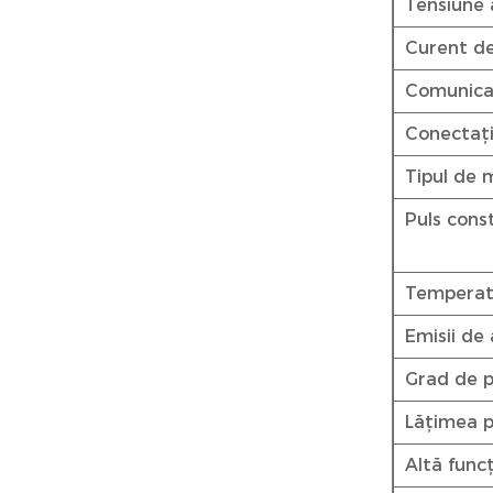
Tensiune 
Curent de
Comunica
Conectați
Tipul de 
Puls cons
Temperat
Emisii de
Grad de p
Lățimea p
Altă func