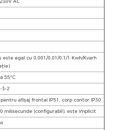
 230V AC
s este egal cu 0,001/0,01/0,1/1 Kwh/Kvarh
ație)
la 55ºC
-3-2
pentru afișaj frontal IP51, corp contor IP30
 milisecunde (configurabil), este implicit
ns