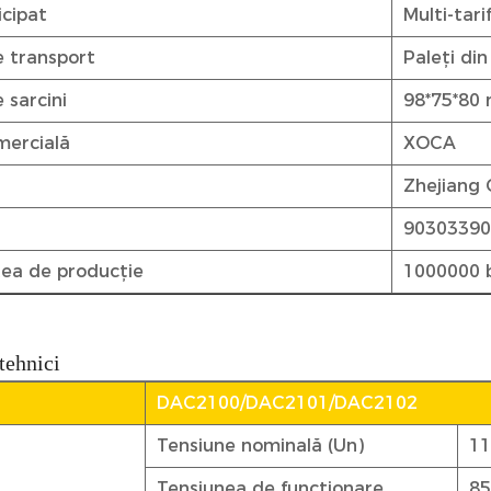
icipat
Multi-tari
 transport
Paleți di
 sarcini
98*75*80
mercială
XOCA
Zhejiang 
9030339
ea de producție
1000000 
tehnici
DAC2100/DAC2101/DAC2102
Tensiune nominală (Un)
11
Tensiunea de funcționare
85