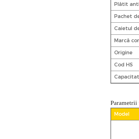
Plătit ant
Pachet de
Caietul de
Marcă co
Origine
Cod HS
Capacitat
Parametrii 
Model