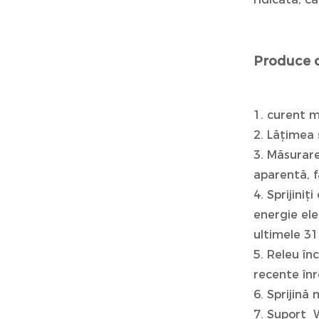
Produce 
1. curent 
2. Lățimea 
3. Măsurare
aparentă, f
4. Sprijiniț
energie ele
ultimele 31
5. Releu în
recente înr
6. Sprijină
7. Suport W