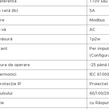
aferentă
110V sau
 rată (Ib)
5A
re
Modbus
-vă
AC
măsură
1p2w
tant
Per impul
(Configur
ura de operare
-25 până 
 armonici
IEC 61000
rotecție IP
Proiectat 
ulsului
60/100/200
ție
cu Răspu