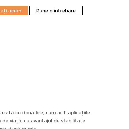
ați acum
Pune o întrebare
ată cu două fire, cum ar fi aplicațiile
ă de viață, cu avantajul de stabilitate
re și volum mic.