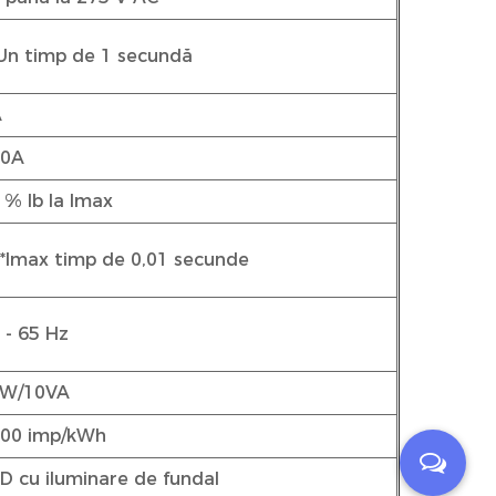
Un timp de 1 secundă
A
00A
1% Ib la Imax
*Imax timp de 0,01 secunde
 - 65 Hz
2W/10VA
00 imp/kWh
D cu iluminare de fundal