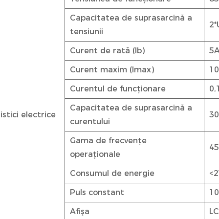
Capacitatea de suprasarcină a
2*
tensiunii
Curent de rată (Ib)
5
Curent maxim (Imax)
1
Curentul de funcționare
0,
Capacitatea de suprasarcină a
stici electrice
30
curentului
Gama de frecvențe
45
operaționale
Consumul de energie
<
Puls constant
10
Afişa
LC