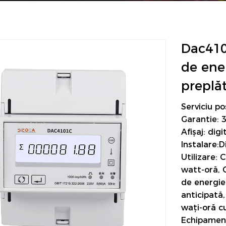
Dac410
de ene
preplăt
Serviciu po
Garantie: 3
Afișaj: digi
Instalare:D
Utilizare: 
watt-oră, C
de energie
anticipată
wați-oră c
Echipament