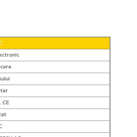
C
ectronic
ecere
sului
ter
, CE
zat
C