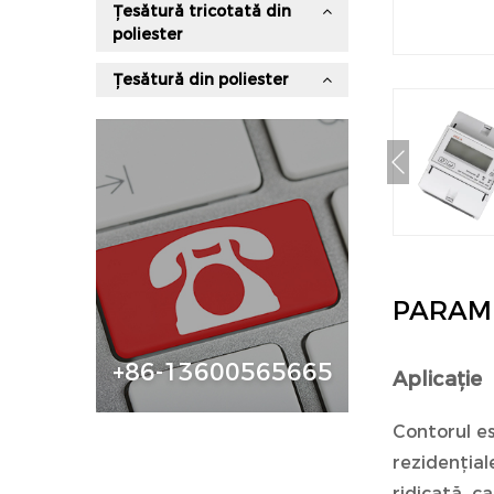
Țesătură tricotată din
poliester
Țesătură din poliester
PARAM
+86-13600565665
Aplicație
Contorul es
rezidențial
ridicată, c