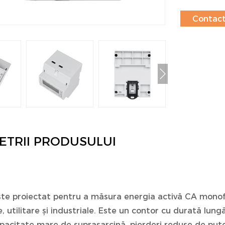
Contact
ETRII PRODUSULUI
te proiectat pentru a măsura energia activă CA monofaz
e, utilitare și industriale. Este un contor cu durată lung
apacitate mare de suprasarcină, pierderi reduse de pute