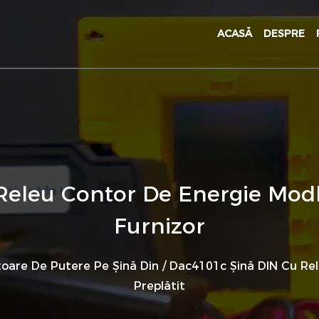
ACASĂ
DESPRE
Releu Contor De Energie Modb
Furnizor
oare De Putere Pe Șină Din
/
Dac4101c Șină DIN Cu Re
Preplătit