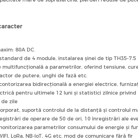
caracter
maxim: 80A DC.
standard de 4 module, instalarea șinei de tip TH35-7.5
 multifuncțională a parametrilor, oferind tensiune, cure
actor de putere, unghi de fază etc.
i contorizarea bidirecțională a energiei electrice, furniz
ctrică pentru ultimele 12 luni și statistici zilnice privi
 de zile
corporat, suportă controlul de la distanță și controlul 
egistrări de operare de 50 de ori, 10 înregistrări ale 
 monitorizarea parametrilor consumului de energie și fu
IFI, LoRa, NB-IoT, 4G etc. mod de comunicare fără fir