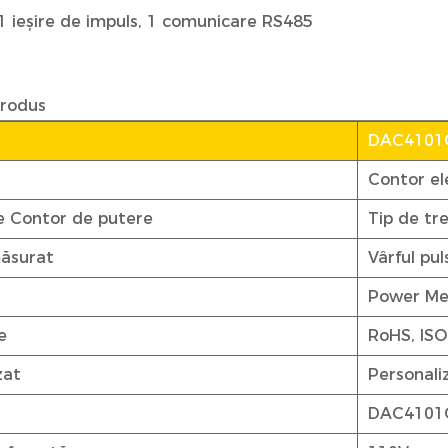
1 ieșire de impuls, 1 comunicare RS485
produs
.
DAC4101
Contor el
e Contor de putere
Tip de tr
ăsurat
Vârful pul
Power Me
e
RoHS, ISO
zat
Personali
DAC4101