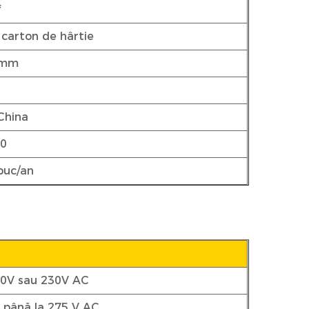
f
n carton de hârtie
 mm
China
00
buc/an
0V sau 230V AC
 până la 275 V AC