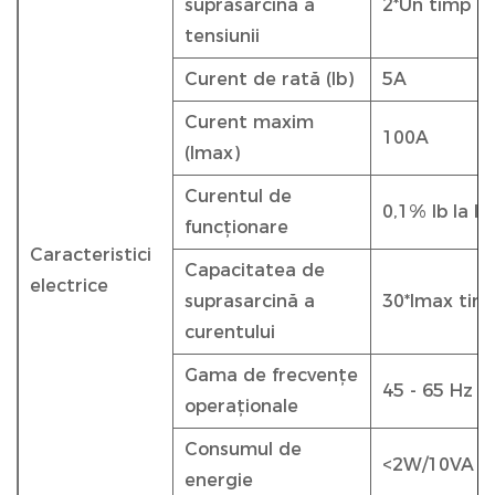
suprasarcină a
2*Un timp d
tensiunii
Curent de rată (Ib)
5A
Curent maxim
100A
(Imax)
Curentul de
0,1% Ib la I
funcționare
Caracteristici
Capacitatea de
electrice
suprasarcină a
30*Imax tim
curentului
Gama de frecvențe
45 - 65 Hz
operaționale
Consumul de
<2W/10VA
energie