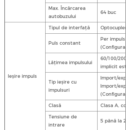
Max. Încărcarea
64 buc
autobuzului
Tipul de interfață
Optocupler c
Per impuls e
Puls constant
(Configurabi
60/100/200 m
Lățimea impulsului
implicit est
Ieșire impuls
Import/expor
Tip ieșire cu
Import/expor
impulsuri
(Configurabi
Clasă
Clasa A, co
Tensiune de
5 până la 2
intrare