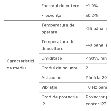
Factorul de putere
±1,0%
Frecvenţă
±0,2%
Temperatura de
-25 până la 
operare
Temperatura de
-40 până la 
depozitare
Umiditate
< 90%, fără
Caracteristici
de mediu
Gradul de poluare
2
Altitudine
Până la 200
Vibrație
10 Hz până l
Grad de protecție
Proiectat pe
IP
contor IP30