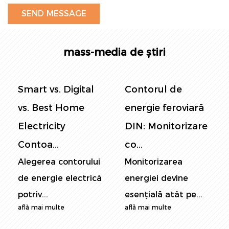
mass-media de știri
Contorul de
Contorul de
energie feroviară
putere al
DIN: Monitorizare
panoului: Ghidul
co...
final pentr...
Monitorizarea
În lumea conștientă
energiei devine
de energie de
esențială atât pe...
astăzi, monit...
află mai multe
află mai multe