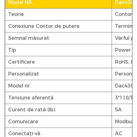
Model NR.
Dac4301
Teorie
Contor e
Conexiune Contor de putere
Terminal
Semnal măsurat
Vârful pu
Tip
Power M
Certificare
RoHS, IS
Personalizat
Personal
Model nr.
Dac4301
Tensiune aferentă
3*110/19
Curent de rată (Ib)
5A
Comunicare
Modbus
Conectați-vă
AC