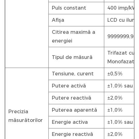
Puls constant
400 imp/kW
Afişa
LCD cu ilumi
Citirea maximă a
9999999,9 k
energiei
Trifazat cu p
Tipul de măsură
Monofazat c
Tensiune, curent
±0,5%
Putere activă
±1,0% sau 0
Putere reactivă
±2,0%
Puterea aparentă
±1,0%
Precizia
măsurătorilor
Energie activa
±1,0% sau 0
Energie reactivă
±2,0%