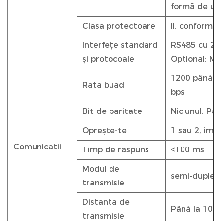
formă de u
Clasa protectoare
II, conform 
Interfețe standard
RS485 cu 2 
și protocoale
Opțional: M
1200 până la
Rata buad
bps
Bit de paritate
Niciunul, Par
Oprește-te
1 sau 2, impl
Comunicatii
Timp de răspuns
<100 ms
Modul de
semi-duplex
transmisie
Distanța de
Până la 100
transmisie