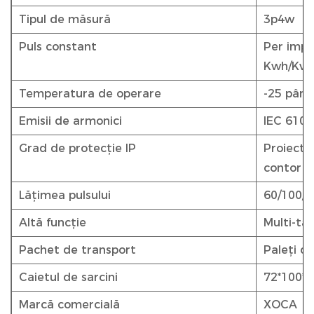
Tipul de măsură
3p4w
Puls constant
Per impu
Kwh/Kva
Temperatura de operare
-25 până
Emisii de armonici
IEC 6100
Grad de protecție IP
Proiectat
contor I
Lățimea pulsului
60/100/2
Altă funcție
Multi-tar
Pachet de transport
Paleți di
Caietul de sarcini
72*100*
Marcă comercială
XOCA