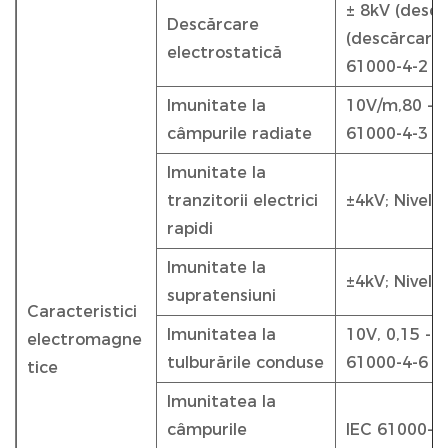
± 8kV (descă
Descărcare
(descărcare î
electrostatică
61000-4-2
Imunitate la
10V/m,80 - 2
câmpurile radiate
61000-4-3
Imunitate la
tranzitorii electrici
±4kV; Nivelu
rapidi
Imunitate la
±4kV; Nivelu
supratensiuni
Caracteristici
Imunitatea la
10V, 0,15 - 
electromagne
tulburările conduse
61000-4-6
tice
Imunitatea la
câmpurile
IEC 61000-4