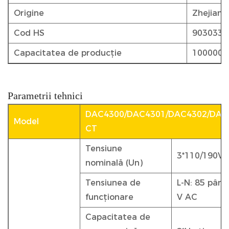
Origine
Zhejiang
Cod HS
9030339
Capacitatea de producție
1000000
Parametrii tehnici
DAC4300/DAC4301/DAC4302/DAC
Model
CT
Tensiune
3*110/190V 
nominală (Un)
Tensiunea de
L-N: 85 până
funcționare
V AC
Capacitatea de