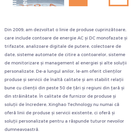
D
e
c
e
n
i
i
d
e
e
x
p
e
r
i
e
n
ț
ă
noastră și aderăm întotdeauna la stilul de lucru de
„sinceritate și pragmatism, persistență, lucru în echipă și
auto-depășire”. Salutăm cu sinceritate clienții din țară și
Din 2009, am dezvoltat o linie de produse cuprinzătoare,
din străinătate să ne viziteze și să caute o dezvoltare
care include contoare de energie AC și DC monofazate și
comună și să creeze strălucire.
trifazate, analizoare digitale de putere, colectoare de
date, sisteme automate de citire a contoarelor, sisteme
de monitorizare și management al energiei și alte soluții
personalizate. De-a lungul anilor, le-am oferit clienților
produse și servicii de înaltă calitate și am stabilit relații
bune cu clienții din peste 50 de țări și regiuni din țară și
din străinătate. În calitate de furnizor de produse și
soluții de încredere, Xinghao Technology nu numai că
oferă linii de produse și servicii existente, ci oferă și
soluții personalizate pentru a răspunde tuturor nevoilor
dumneavoastră.