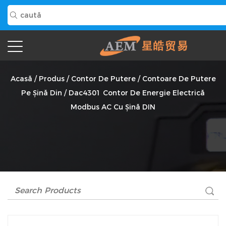
Dac4301 Contor De Energie Electrică Modbus AC Cu Șină
DIN Furnizor
Acasă
/
Produs
/
Contor De Putere
/
Contoare De Putere
Pe Șină Din
/
Dac4301 Contor De Energie Electrică
Modbus AC Cu Șină DIN