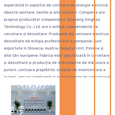
experiență în exportul de contoare de energie electrică,
obiecte sanitare, textile și alte industrii. Compania are
propriul producător independent. Zhejiang Xinghao
Technology Co., Ltd. are o echipă independentă de
cercetare și dezvoltare. Produsele de contoare electrice
dezvoltate de echipa profesionistă a companiei sunt
exportate în Slovacia, Austria, Regatul Unit, Polonia și
alte țări europene. Fabrica este specializată în cercetare
și dezvoltare și producția de instrumente de măsurare a
puterii, contoare preplătite, sisteme de monitorizare a
puterii, senzori inteligenți și echipamente de comunicare
prin Internet.
Compania este situată strategic în mijlocul orașelor
Hangzhou, Ningbo și Shanghai, aproape de portul de
transport maritim. Exportul este convenabil, economisind
mai mult timp și costuri. Considerăm calitatea ca viața