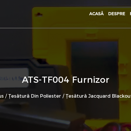
ACASĂ
DESPRE
ATS-TF004 Furnizor
us
/
Țesătură Din Poliester
/
Țesătură Jacquard Blackou