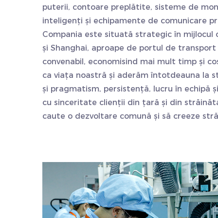
puterii, contoare preplătite, sisteme de moni
inteligenți și echipamente de comunicare pri
Compania este situată strategic în mijlocul
și Shanghai, aproape de portul de transport
convenabil, economisind mai mult timp și co
ca viața noastră și aderăm întotdeauna la sti
și pragmatism, persistență, lucru în echipă 
cu sinceritate clienții din țară și din străinăt
caute o dezvoltare comună și să creeze străl