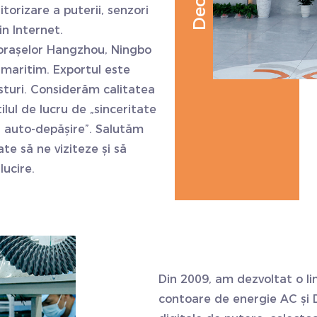
torizare a puterii, senzori
n Internet.
 orașelor Hangzhou, Ningbo
 maritim. Exportul este
sturi. Considerăm calitatea
lul de lucru de „sinceritate
și auto-depășire”. Salutăm
ate să ne viziteze și să
ucire.
Din 2009, am dezvoltat o li
contoare de energie AC și 