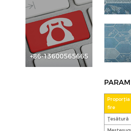
+86-13600565665
PARAM
Proporția
fire
Ţesătură
Meșteșug