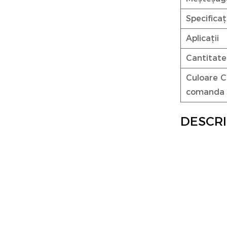
Specifica
Aplicații
Cantitat
Culoare C
comanda
DESCR