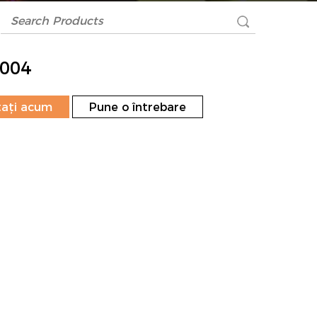
004
ați acum
Pune o întrebare