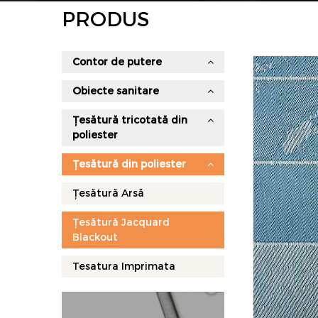
PRODUS
Contor de putere
Obiecte sanitare
Țesătură tricotată din
poliester
Țesătură din poliester
Țesătură Arsă
Țesătură Jacquard
Blackout
Tesatura Imprimata