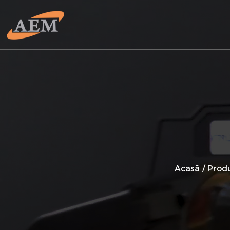
Acasă
/
Prod