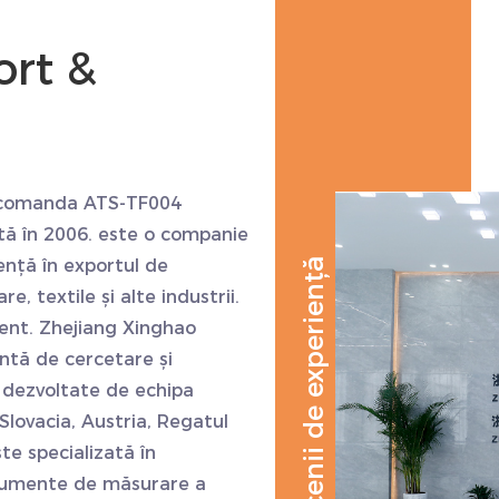
rt &
 comanda ATS-TF004
tă în 2006. este o companie
ență în exportul de
Decenii de experiență
, textile și alte industrii.
ent. Zhejiang Xinghao
ntă de cercetare și
 dezvoltate de echipa
Slovacia, Austria, Regatul
ste specializată în
strumente de măsurare a