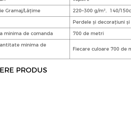
ție Gramaj/Lățime
220~300 g/m², 140/150
Perdele și decorațiuni și
ea minima de comanda
700 de metri
antitate minima de
Fiecare culoare 700 de 
IERE PRODUS