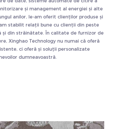
are de date, sisteme automate de citire a
nitorizare și management al energiei și alte
ungul anilor, le-am oferit clienților produse și
 am stabilit relații bune cu clienții din peste
ă și din străinătate. În calitate de furnizor de
dere, Xinghao Technology nu numai că oferă
xistente, ci oferă și soluții personalizate
nevoilor dumneavoastră.