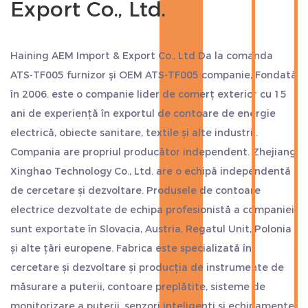
Export Co., Ltd.
Haining AEM Import & Export Co., Ltd Da
la comanda
ATS-TF005 furnizor
şi
OEM ATS-TF005 companie
, Fondată
în 2006. este o companie lider de comerț exterior cu 15
ani de experiență în exportul de contoare de energie
electrică, obiecte sanitare, textile și alte industrii.
Compania are propriul producător independent. Zhejiang
Xinghao Technology Co., Ltd. are o echipă independentă
de cercetare și dezvoltare. Produsele de contoare
electrice dezvoltate de echipa profesionistă a companiei
sunt exportate în Slovacia, Austria, Regatul Unit, Polonia
și alte țări europene. Fabrica este specializată în
cercetare și dezvoltare și producția de instrumente de
măsurare a puterii, contoare preplătite, sisteme de
monitorizare a puterii, senzori inteligenți și echipamente