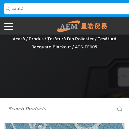
ATS-TF005 Furnizor
Acasă
/
Produs
/
Țesătură Din Poliester
/
Țesătură
Jacquard Blackout
/
ATS-TF005