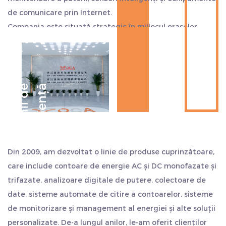
de comunicare prin Internet.
Compania este situată strategic în mijlocul orașelor
Hangzhou, Ningbo și Shanghai, aproape de portul de
transport maritim. Exportul este convenabil, economisind
mai mult timp și costuri. Considerăm calitatea ca viața
noastră și aderăm întotdeauna la stilul de lucru de
D
e
c
e
n
i
i
d
e
e
x
p
e
r
i
e
n
ț
ă
„sinceritate și pragmatism, persistență, lucru în echipă și
auto-depășire”. Salutăm cu sinceritate clienții din țară și
din străinătate să ne viziteze și să caute o dezvoltare
comună și să creeze strălucire.
Din 2009, am dezvoltat o linie de produse cuprinzătoare,
care include contoare de energie AC și DC monofazate și
trifazate, analizoare digitale de putere, colectoare de
date, sisteme automate de citire a contoarelor, sisteme
de monitorizare și management al energiei și alte soluții
personalizate. De-a lungul anilor, le-am oferit clienților