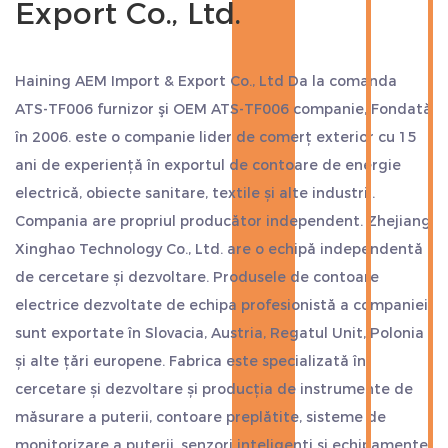
Export Co., Ltd.
Haining AEM Import & Export Co., Ltd Da
la comanda
ATS-TF006 furnizor
şi
OEM ATS-TF006 companie
, Fondată
în 2006. este o companie lider de comerț exterior cu 15
ani de experiență în exportul de contoare de energie
electrică, obiecte sanitare, textile și alte industrii.
Compania are propriul producător independent. Zhejiang
Xinghao Technology Co., Ltd. are o echipă independentă
de cercetare și dezvoltare. Produsele de contoare
electrice dezvoltate de echipa profesionistă a companiei
sunt exportate în Slovacia, Austria, Regatul Unit, Polonia
și alte țări europene. Fabrica este specializată în
cercetare și dezvoltare și producția de instrumente de
măsurare a puterii, contoare preplătite, sisteme de
monitorizare a puterii, senzori inteligenți și echipamente