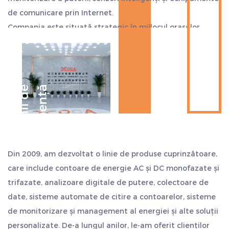
de comunicare prin Internet.
Compania este situată strategic în mijlocul orașelor
Hangzhou, Ningbo și Shanghai, aproape de portul de
transport maritim. Exportul este convenabil, economisind
mai mult timp și costuri. Considerăm calitatea ca viața
noastră și aderăm întotdeauna la stilul de lucru de
D
e
c
e
n
i
i
d
e
e
x
p
e
r
i
e
n
ț
ă
„sinceritate și pragmatism, persistență, lucru în echipă și
auto-depășire”. Salutăm cu sinceritate clienții din țară și
din străinătate să ne viziteze și să caute o dezvoltare
comună și să creeze strălucire.
Din 2009, am dezvoltat o linie de produse cuprinzătoare,
care include contoare de energie AC și DC monofazate și
trifazate, analizoare digitale de putere, colectoare de
date, sisteme automate de citire a contoarelor, sisteme
de monitorizare și management al energiei și alte soluții
personalizate. De-a lungul anilor, le-am oferit clienților