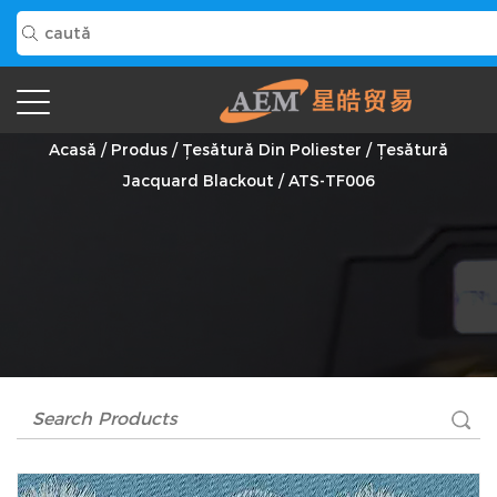
ATS-TF006 Furnizor
Acasă
/
Produs
/
Țesătură Din Poliester
/
Țesătură
Jacquard Blackout
/
ATS-TF006