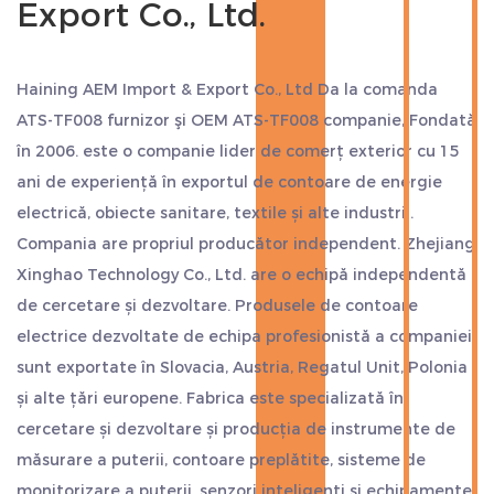
Export Co., Ltd.
Haining AEM Import & Export Co., Ltd Da
la comanda
ATS-TF008 furnizor
şi
OEM ATS-TF008 companie
, Fondată
în 2006. este o companie lider de comerț exterior cu 15
ani de experiență în exportul de contoare de energie
electrică, obiecte sanitare, textile și alte industrii.
Compania are propriul producător independent. Zhejiang
Xinghao Technology Co., Ltd. are o echipă independentă
de cercetare și dezvoltare. Produsele de contoare
electrice dezvoltate de echipa profesionistă a companiei
sunt exportate în Slovacia, Austria, Regatul Unit, Polonia
și alte țări europene. Fabrica este specializată în
cercetare și dezvoltare și producția de instrumente de
măsurare a puterii, contoare preplătite, sisteme de
monitorizare a puterii, senzori inteligenți și echipamente