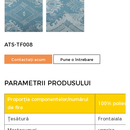
ATS-TF008
Contactați acum
Pune o întrebare
PARAMETRII PRODUSULUI
Proporția componentelor/numărul
100% poliester
de fire
Ţesătură
Frontaiala