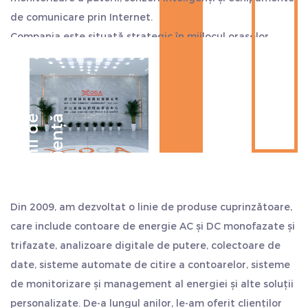
de comunicare prin Internet.
Compania este situată strategic în mijlocul orașelor
Hangzhou, Ningbo și Shanghai, aproape de portul de
transport maritim. Exportul este convenabil, economisind
mai mult timp și costuri. Considerăm calitatea ca viața
noastră și aderăm întotdeauna la stilul de lucru de
D
e
c
e
n
i
i
d
e
e
x
p
e
r
i
e
n
ț
ă
„sinceritate și pragmatism, persistență, lucru în echipă și
auto-depășire”. Salutăm cu sinceritate clienții din țară și
din străinătate să ne viziteze și să caute o dezvoltare
comună și să creeze strălucire.
Din 2009, am dezvoltat o linie de produse cuprinzătoare,
care include contoare de energie AC și DC monofazate și
trifazate, analizoare digitale de putere, colectoare de
date, sisteme automate de citire a contoarelor, sisteme
de monitorizare și management al energiei și alte soluții
personalizate. De-a lungul anilor, le-am oferit clienților