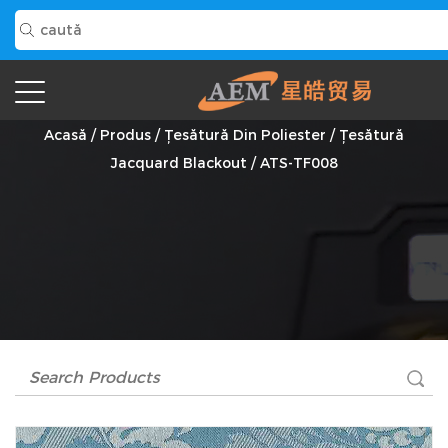
ATS-TF008 Furnizor
Acasă
/
Produs
/
Țesătură Din Poliester
/
Țesătură
Jacquard Blackout
/
ATS-TF008