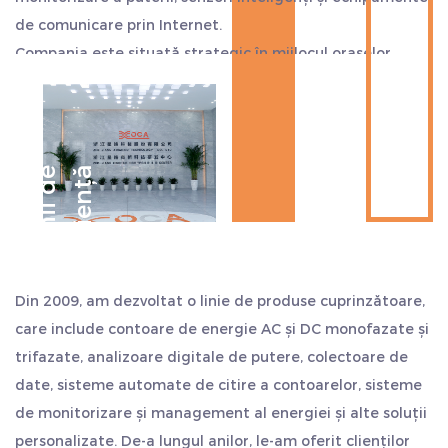
de comunicare prin Internet.
Compania este situată strategic în mijlocul orașelor
Hangzhou, Ningbo și Shanghai, aproape de portul de
transport maritim. Exportul este convenabil, economisind
mai mult timp și costuri. Considerăm calitatea ca viața
noastră și aderăm întotdeauna la stilul de lucru de
D
e
c
e
n
i
i
d
e
e
x
p
e
r
i
e
n
ț
ă
„sinceritate și pragmatism, persistență, lucru în echipă și
auto-depășire”. Salutăm cu sinceritate clienții din țară și
din străinătate să ne viziteze și să caute o dezvoltare
comună și să creeze strălucire.
Din 2009, am dezvoltat o linie de produse cuprinzătoare,
care include contoare de energie AC și DC monofazate și
trifazate, analizoare digitale de putere, colectoare de
date, sisteme automate de citire a contoarelor, sisteme
de monitorizare și management al energiei și alte soluții
personalizate. De-a lungul anilor, le-am oferit clienților