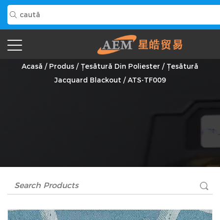
ATS-TF009 Furnizor
Acasă
/
Produs
/
Țesătură Din Poliester
/
Țesătură
Jacquard Blackout
/
ATS-TF009