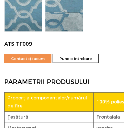
ATS-TF009
Contactați acum
Pune o întrebare
PARAMETRII PRODUSULUI
Proporția componentelor/numărul
100% poliester
de fire
Ţesătură
Frontaiala