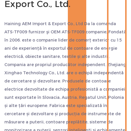
Export Co., Ltd.
Haining AEM Import & Export Co., Ltd Da
la comanda
ATS-TF009 furnizor
şi
OEM ATS-TF009 companie
, Fondată
în 2006. este o companie lider de comerț exterior cu 15
ani de experiență în exportul de contoare de energie
electrică, obiecte sanitare, textile și alte industrii.
Compania are propriul producător independent. Zhejiang
Xinghao Technology Co., Ltd. are o echipă independentă
de cercetare și dezvoltare. Produsele de contoare
electrice dezvoltate de echipa profesionistă a companiei
sunt exportate în Slovacia, Austria, Regatul Unit, Polonia
și alte țări europene. Fabrica este specializată în
cercetare și dezvoltare și producția de instrumente de
măsurare a puterii, contoare preplătite, sisteme de
monitorizare a puterii, senzori inteligenți și echipamente